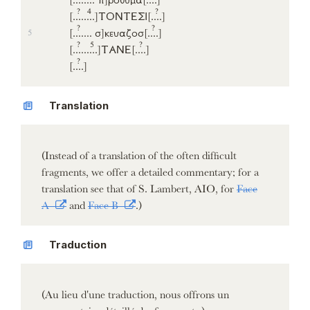
?
4
?
[..
..
..
..]
ΤΟΝΤΕΣΙ
[..
..]
?
?
[..
..
...
σ]
κευαζοσ
[..
..]
5
?
5
?
[..
..
...
..]
ΤΑΝΕ
[..
..]
?
[..
..]
Translation
(Instead of a translation of the often difficult
fragments, we offer a detailed commentary; for a
translation see that of S. Lambert, AIO, for
Face
A
and
Face B
.)
Traduction
(Au lieu d'une traduction, nous offrons un
commentaire détaillé des fragments.)