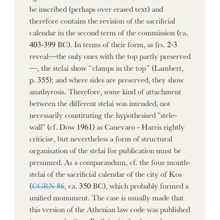
be inscribed (perhaps over erased text) and
therefore contains the revision of the sacrificial
calendar in the second term of the commission (ca.
403-399 BC). In terms of their form, as frs. 2-3
reveal—the only ones with the top partly preserved
—, the stelai show “clamps in the top” (Lambert,
p. 355); and where sides are preserved, they show
anathyrosis. Therefore, some kind of attachment
between the different stelai was intended, not
necessarily constituting the hypothesised "stele-
wall" (cf. Dow 1961) as Canevaro - Harris rightly
criticise, but nevertheless a form of structural
organisation of the stelai for publication must be
presumed. As a comparandum, cf. the four month-
stelai of the sacrificial calendar of the city of Kos
(
CGRN 86
, ca. 350 BC), which probably formed a
unified monument. The case is usually made that
this version of the Athenian law code was published
in or near the Stoa Basileios in the Agora (see