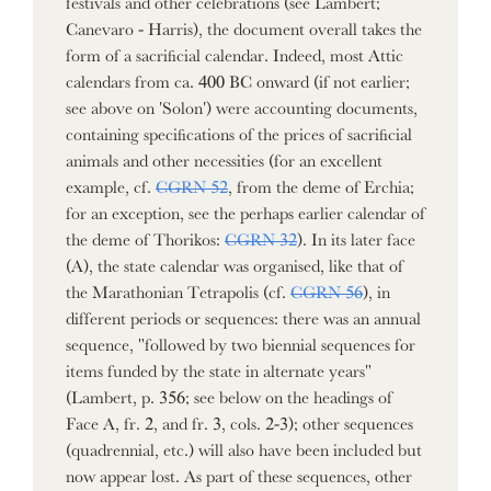
Canevaro - Harris), the document overall takes the
form of a sacrificial calendar. Indeed, most Attic
calendars from ca. 400 BC onward (if not earlier;
see above on 'Solon') were accounting documents,
containing specifications of the prices of sacrificial
animals and other necessities (for an excellent
example, cf.
CGRN 52
, from the deme of Erchia;
for an exception, see the perhaps earlier calendar of
the deme of Thorikos:
CGRN 32
). In its later face
(A), the state calendar was organised, like that of
the Marathonian Tetrapolis (cf.
CGRN 56
), in
different periods or sequences: there was an annual
sequence, "followed by two biennial sequences for
items funded by the state in alternate years"
(Lambert, p. 356; see below on the headings of
Face A, fr. 2, and fr. 3, cols. 2-3); other sequences
(quadrennial, etc.) will also have been included but
now appear lost. As part of these sequences, other