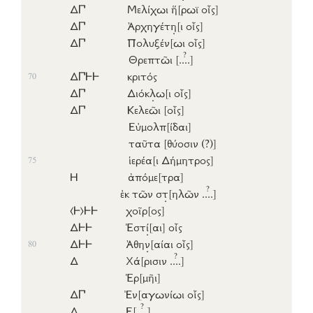
Δ𐅃
Μελίχωι
ἥ
[ρωϊ
οἶς]
Δ𐅃
Ἀρχηγέτ
η
[ι
οἶς]
Δ𐅃
Πολυξέν
[ωι
οἶς]
?
Θρεπτῶι
[..
..]
Δ𐅃𐅂𐅂
κριτός
70
Δ𐅃
Διόκ
λ
ω
[ι
οἶς]
Δ𐅃
Κελεῶι
[οἶς]
Εὐμολπ
[ίδαι]
ταῦτα
[θύοσιν (?)]
ἱερέα
[ι
Δήμητρος]
75
Η
ἀπόμε
[τρα]
?
ἐκ
τῶν
σ
τ
[ηλῶν
..
..]
⟨𐅂⟩
𐅂𐅂
χοῖρ
[ος]
Δ𐅂𐅂
Ἑστ
ί
[αι]
οἶς
Δ𐅂𐅂
Ἀθη
ν
[αίαι
οἶς]
80
?
Δ
Χά
[ρισιν
..
..]
Ἑρ
[μῆι]
Δ𐅃
Ἐν
[αγωνίωι
οἷς]
?
Δ
Ε
[..
..]