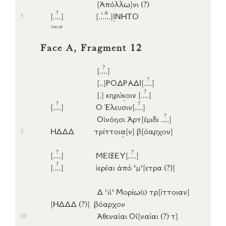
[Ἀπόλλω]
νι
(?)
?
c.6
[..
..]
[...
...]
Ι
ΝΗΤΟ
5
vacat
Face A, Fragment 12
?
[..
..]
?
[..]
ΡΟΔΡΑΔΙ
[..
..]
?
[.]
κηρύ
κ
οιν
[..
..]
?
?
[..
..]
Ο
Ἐλευσιν
[..
..]
?
Οἰνόησι
Ἀρτ
[έμιδι
..
..]
ΗΔΔΔ
τρίττοι
α
[ν]
β
[όαρχον]
5
?
?
[..
..]
ΜΕΙΞΕΥ
[..
..]
?
[..
..]
ἱερέαι
ἀπό
⌈
μ
⌉
[ετρα (?)]
Δ
⌈
ιὶ
⌉
Μορίω
⟨ι⟩
τρ
[ίττοιαν]
[ΗΔΔΔ (?)]
βόαρχον
Ἀθεναίαι
Οἰ
[ναίαι
(?)
τ]
10