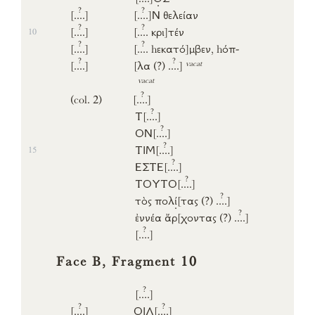
?
?
[..
..]
[..
..]
Ν
θελείαν
?
?
[..
..]
[..
..
κρι]
τέν
10
?
?
[..
..]
[..
..
hεκατό]
μβεν
,
hόπ-
?
?
vacat
[..
..]
[λα (?)
..
..]
vacat
?
(col. 2)
[..
..]
?
Τ
[..
..]
?
ΟΝ
[..
..]
?
ΤΙΜ
[..
..]
15
?
ΕΣΤΕ
[..
..]
?
ΤΟΥΤΟ
[..
..]
?
τὸς
πολ
ί
[τας (?)
..
..]
?
ἐννέα
ἄρ
[χοντας (?)
..
..]
?
[..
..]
Face B, Fragment 10
?
[..
..]
?
?
[..
..]
Ο
Ι
Λ
[..
..]