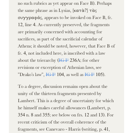
no such rubrics as yet appear on Face B). Perhaps
the same phrase as in Lysias, [κατὰ?] τὰς
συγγραφάς, appears to be invoked on Face B, fr.
12, line 4. As currently preserved, the fragments
are primarily concerned with accounting for
sacrifices, as part of the sacrificial calendar of
Athens; it should be noted, however, that Face B of
fr. 4, not included here, is inscribed with a law
about the trierarchy (
IG I³
236A; for other
revisions or excerption of Athenian laws, see
"Drako's law",
IG I³
104, as well as
IG I³
105).
To a degree, discussion remains open about the
unity of the thirteen fragments presented by
Lambert. This is a degree of uncertainty for which
he himself makes careful allowances (Lambert, p.
354 n. 8 and 355; see below on frs. 12 and 13). For
recent criticism of the overall coherence of the
fragments, see Canevaro - Harris (writing, p. 41,