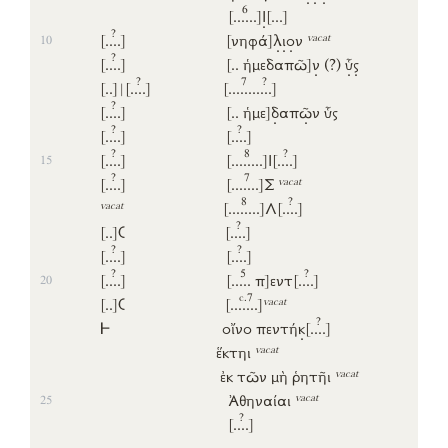
6
[...
...]
Ι
[...]
?
vacat
[..
..]
[νηφά]
λ
ι
ο
ν
10
?
[..
..]
[..
ἡμεδαπῶ]
ν
(?)
ὗ
ς
?
7
?
[..]
|
[..
..]
[....
...
..
..]
?
[..
..]
[..
ἡμε]
δ
απ
ῶ
ν
ὗς
?
?
[..
..]
[..
..]
?
8
?
[..
..]
[....
....]
Ι
[..
..]
15
?
7
vacat
[..
..]
[....
...]
Σ
8
?
vacat
[....
....]
Λ
[..
..]
?
[..]
𐅁
[..
..]
?
?
[..
..]
[..
..]
?
5
?
[..
..]
[...
..
π]
εντ
[..
..]
20
c.7
vacat
[..]
𐅁
[....
...]
?
𐅂
οἴνο
πεντή
κ
[..
..]
vacat
ἕκτηι
vacat
ἐκ
τῶν
μὴ
ῥητῆι
vacat
Ἀθηναίαι
25
?
[..
..]