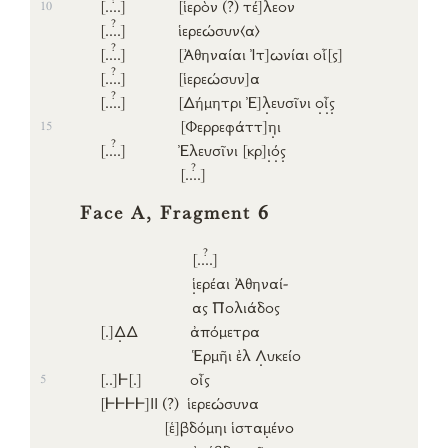
[..
..]
[ἱερὸν (?)
τέ]
λεον
10
?
[..
..]
ἱερεώσυν
⟨α⟩
?
[..
..]
[Ἀθηναίαι
Ἰτ]
ωνίαι
οἷ
[ς]
?
[..
..]
[ἱερεώσυν]
α
?
[..
..]
[Δήμητρι
Ἐ]
λ
ευσῖνι
ο
ἶ
ς
[Φερρεφάττ]
η
ι
15
?
[..
..]
Ἐλευσῖνι
[κρ]
ι
ό
ς
?
[..
..]
Face A, Fragment 6
?
[..
..]
ἱ
ερέαι
Ἀθηναί-
ας
Πολιάδος
[.]
Δ
Δ
ἀπόμετρα
Ἑρμῆι
ἐλ
Λ
υκείο
[..]
𐅂
[.]
οἶς
5
[𐅂𐅂𐅂𐅂]
ΙΙ (?)
ἱερεώσυνα
[ἑ]
βδόμηι
ἱστα
μ
ένο