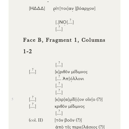
-
[ΗΔΔΔ]
ρ
ίτ
[τοι]
α
ν
[βόαρχον]
?
[.]
Ν
Ο
[..
..]
?
[..
..]
Face B, Fragment 1, Columns
1-2
?
[..
..]
?
[..
..]
[κ]
ριθο͂ν
μέδιμνος
?
[..
..
Ἀπ]
ό
λλονι
?
[..
..]
?
[..
..]
?
[..
..]
[κ]
ερ
[α]
μ
ίδ
[ι]
ον
οἴν
[ο (?)]
5
?
[..
..]
κριθο͂ν
μέδιμνος
?
[..
..]
(col. II)
[το͂ν
βοο͂ν (?)]
ἀπὸ
τε͂ς
περ
ι
ε
[λάσεος (?)]