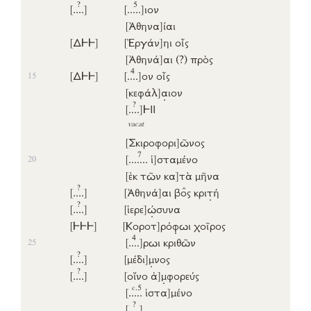
?
5
[..
..]
[...
..]
ιον
[Ἀθηνα]
ίαι
[Δ𐅂𐅂]
[Ἐργάν]
ηι
οἶς
[Ἀθηνά]
αι
(?)
πρὸς
4
[Δ𐅂𐅂]
[..
..]
ον
οἶς
15
[κεφάλ]
α
ιον
?
[..
..]
𐅂ΙΙ
vacat
[Σκιροφορι]
ῶνος
7
[....
...
ἱ]
σταμένο
20
[ἐκ
τῶν
κα]
τὰ
μῆνα
?
[..
..]
[Ἀθηνά]
αι
βο̑ς
κρι
τ
ή
?
[..
..]
[ἱερε]
ώ
συνα
[𐅂𐅂𐅂]
[Κοροτ]
ρό
φ
ωι
χοῖρος
4
[..
..]
ρωι
κριθῶν
25
?
[..
..]
[μέδι]
μ
νος
?
[..
..]
[οἴνο
ἀ]
μ
φορεύς
c.5
[...
..
ἱστα]
μένο
?
[..
..]