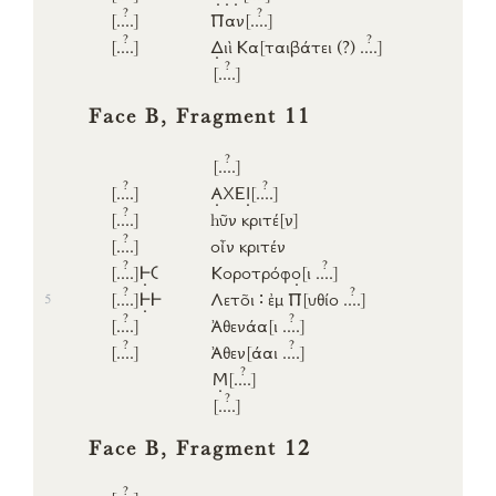
?
?
[..
..]
Παν
[..
..]
?
?
[..
..]
Δ
ιὶ
Κα
[ταιβάτει
(?)
..
..]
?
[..
..]
Face B, Fragment 11
?
[..
..]
?
?
[..
..]
Α
ΧΕ
Ι
[..
..]
?
[..
..]
hῦν
κριτέ
[ν]
?
[..
..]
οἶν
κριτέν
?
?
[..
..]
𐅂
𐅁
Κοροτρόφ
ο
[ι
..
..]
?
?
[..
..]
𐅂
𐅂
Λετο͂ι
∶
ἐμ
Π
[υθίο
..
..]
5
?
?
[..
..]
Ἀθενάα
[ι
..
..]
?
?
[..
..]
Ἀθεν
[άαι
..
..]
?
Μ
[..
..]
?
[..
..]
Face B, Fragment 12
?
[..
..]