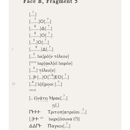
?
[..
..]
7
?
[....
...]
Ο
[..
..]
8
?
[....
....]
Δ
[..
..]
8
?
[....
....]
Ο
[..
..]
5
?
[...
..]
Ο
[..
..]
9
?
[.....
....]
Δ
[..
..]
5
5
[...
..
hιε]
ρὸ
[ν
τέλεον]
vvvv
[
hερ]
α
κλ
[εῖ
hιερόν]
5
[...
..]
τ
έλεο
[ν]
c.4
?
[..]
𐅂
[...]
Ο
[..
..]
ΕΟ
[..
..]
4
?
[..
..]
h
[έ]
ρ
ο
σι
[..
..]
10
vacat
?
[..
ἐ]
ν
ά
τ
ε
ι
Ἡρακ
[..
..]
ι
ς
[.]
?
𐅃𐅂𐅂𐅂
Τριτοπ
[ατρεῦσι
..
..]
vv
[.]
𐅂𐅂
hιερε
[όσυνα
(?)]
?
ΔΔ𐅃𐅂
Παγκοι
[..
..]