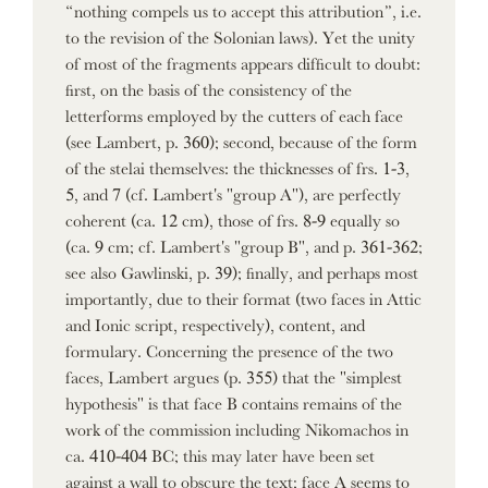
“nothing compels us to accept this attribution”, i.e.
to the revision of the Solonian laws). Yet the unity
of most of the fragments appears difficult to doubt:
first, on the basis of the consistency of the
letterforms employed by the cutters of each face
(see Lambert, p. 360); second, because of the form
of the stelai themselves: the thicknesses of frs. 1-3,
5, and 7 (cf. Lambert's "group A"), are perfectly
coherent (ca. 12 cm), those of frs. 8-9 equally so
(ca. 9 cm; cf. Lambert's "group B", and p. 361-362;
see also Gawlinski, p. 39); finally, and perhaps most
importantly, due to their format (two faces in Attic
and Ionic script, respectively), content, and
formulary. Concerning the presence of the two
faces, Lambert argues (p. 355) that the "simplest
hypothesis" is that face B contains remains of the
work of the commission including Nikomachos in
ca. 410-404 BC; this may later have been set
against a wall to obscure the text; face A seems to