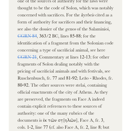
thought to be the code of Solon, which was notably
concerned with sacrifices. For the
kyrbeis
cited as a
form of authority for sacrifices and their financing,
see also the dossier of the
genos
of the Salaminioi,
CGRN 84
, 363/2 BC, lines 85-88; for the
identification of a fragment from the Solonian code
concerning a type of sacrificial animal, see here
CGRN 21
, Commentary at lines 12-13; for other
fragments of Solon dealing notably with the
pricing of sacrificial animals and with festivals, see
Ruschenbusch, fr. 77 and 81-92; Leão - Rhodes, fr.
80-92. The other sources were stelai, containing
official enactments of the city of Athens. As they
are preserved, the fragments on Face A indeed
contain explicit references to these sources of
authority: one of the many rubrics of the
documents is ἐκ τῶν στ̣[ηλῶν], Face A, fr. 3,
cols. 1-2, line 77 (cf. also Face A, fr. 2, line 8; but