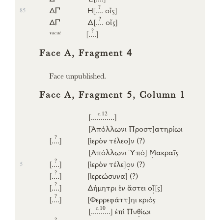
?
Δ𐅃
Η
[..
..
οἶς]
85
?
Δ𐅃
Δ
[..
..
οἶς]
?
vacat
[..
..]
Face A, Fragment 4
Face unpublished.
Face A, Fragment 5, Column 1
c.12
[......
......]
[Ἀπόλλωνι
Προστ]
ατηρίωι
?
[..
..]
[ἱερὸν
τέλεο]
ν
(?)
[Ἀπόλλωνι
Ὑπὸ]
Μ
ακραῖς
?
[..
..]
[ἱερὸν
τέλε]
ο
ν
(?)
5
?
[..
..]
[ἱερεώσυνα]
(?)
?
[..
..]
Δήμητρι
ἐν
ἄστει
ο
ἶ
[ς]
?
[..
..]
[Φερρεφάττ]
ηι
κριός
c.10
[.....
.....]
ἐπὶ
Πυ
θ
ίωι
?