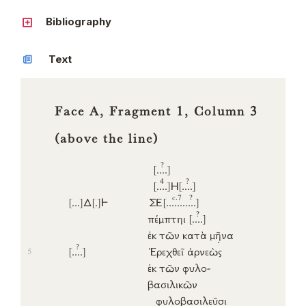
Bibliography
Text
Face A, Fragment 1, Column 3
(above the line)
?
[..
..]
4
?
[..
..]
Η
[..
..]
c.7
?
[...]
Δ
[.]
𐅂
ΣΕ
[....
...
..
..]
?
πέμπτηι
[..
..]
ἐκ
τῶν
κατὰ
μ
ῆ
να
?
[..
..]
Ἐρεχθεῖ
ἀρνεὼς
5
ἐκ
τῶν
φυλο-
βασιλικῶν
φυλοβασιλ
ε
ῦ
σ
ι