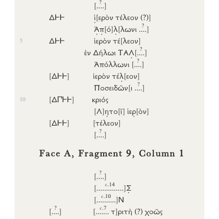
?
[..
..]
Δ𐅂𐅂
ἱ
[ερὸν
τέλεον (?)]
?
Ἀ
π
[ό]
λ
[λωνι
..
..]
Δ𐅂𐅂
ἱερὸν
τέ
[λεον]
5
?
ἐν
Δήλωι
ΤΑ
Λ
[..
..]
?
Ἀπόλλωνι
[..
..]
[Δ𐅂𐅂]
ἱερὸν
τέ
λ
[εον]
?
Ποσειδῶν
[ι
..
..]
[Δ𐅃𐅂𐅂]
κριός
10
[Λ]
η
το
[ῖ]
ἱε
ρ
[ὸν]
[Δ𐅂𐅂]
[τέλεον]
?
[..
..]
Face A, Fragment 9, Column 1
?
[..
..]
c.14
[.......
.......]
Σ
c.10
[.....
.....]
Ν
?
c.7
[..
..]
[....
...
τ]
ριτὴ
(?)
χοῶς