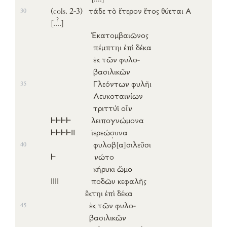
(cols. 2-3)
τάδε
τὸ
ἕτερον
ἔτος
θύεται
Α
30
?
[..
..]
Ἑκατομβαιῶνος
πέμπτηι
ἐπὶ
δέκα
ἐκ
τῶν
φυλο-
βασιλικῶν
Γλεόντων
φυλῆι
35
Λευκοταινίων
τριττύϊ
οἶν
𐅂𐅂𐅂𐅂
λειπογνώμονα
𐅂𐅂𐅂𐅂ΙΙ
ἱερεώ
σ
υνα
φυλοβ
[α]
σιλεῦσι
40
𐅂
νώτο
κήρυκι
ὤμο
ΙΙΙΙ
ποδῶν
κεφαλῆς
ἕκτηι
ἐπὶ
δέκα
ἐκ
τῶν
φυλο-
45
βασιλικῶν