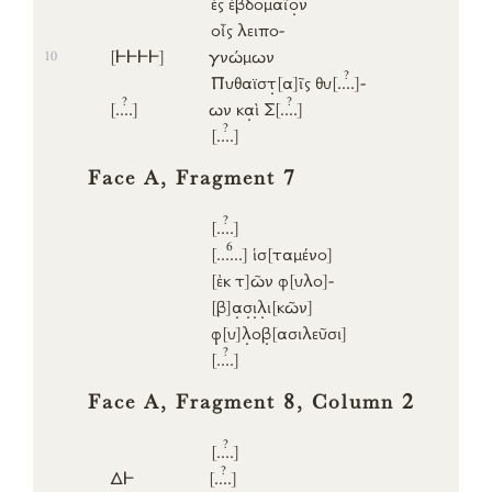
ἐς
ἑβδομαῖ
ο
ν
οἶς
λειπο
-
[𐅂𐅂𐅂𐅂]
γνώμων
10
?
Πυθαϊσ
τ
[α]
ῖς
θυ
[..
..]
-
?
?
[..
..]
ων κ
α
ὶ
Σ
[..
..]
?
[..
..]
Face A, Fragment 7
?
[..
..]
6
[...
...]
ἱσ
[ταμένο]
[ἐκ
τ]
ῶν
φ
[υλο]
-
[β]
α
σ
ι
λ
ι
[κῶν]
φ
[υ]
λ
ο
β
[ασιλεῦσι]
?
[..
..]
Face A, Fragment 8, Column 2
?
[..
..]
?
Δ𐅂
[..
..]