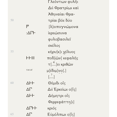
Γλεόντων
φυλῆι
Διὶ
Φρατρίωι
καὶ
Ἀθηναίαι
Φρα-
τρίαι
βόε
δύο
50
𐅄
[λ]
ειπογνώμονα
:Δ𐅃𐅂
ἱερεώσυνα
φυλοβασιλεῖ
σκέλος
κήρυ
[κ]
ι
χ
έλυος
55
𐅂𐅂ΙΙΙ
ποδ
[ῶν]
κεφαλῆς
4
τ
[..
..]
ει
κριθῶν
vacat
μ
[έδιμ]
ν
ο
[.]
?
[..
..]
Δ𐅂𐅂
Θέμιδι
οἶς
60
Δ𐅃
Διὶ
Ἑρκείωι
ο
[ἶς]
Δ𐅂𐅂
Δήμητρι
οἶς
Φερρεφάττ
η
[ι]
Δ𐅃𐅂𐅂
κριός
Δ𐅃
Εὐμόλπωι
ο
[ἶς]
65