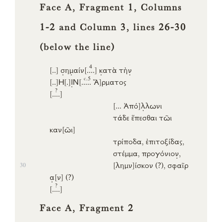
Face A, Fragment 1, Columns
1-2 and Column 3, lines 26-30
(below the line)
4
[..]
σ
η
μ
αίν
[..
..]
κ
ατὰ
τὴ
ν
c.5
[..]
Η
[.]
Ι
Ν
[...
..
Ἅ]
ρματος
?
[..
..]
[...
Ἀπό]
λ
λωνι
τάδε
ἕπεσθαι
τῶι
καν
[ῶι]
τρίποδα
,
ἐπιτοξίδας
,
στέμμα
,
προγόνιο
ν
,
[λημν]
ίσκον
(?),
σφαῖρ
30
α
[ν]
(?)
?
[..
..]
Face A, Fragment 2