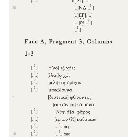
?
[..]
ΝΔ
[..
..]
20
?
[..]
Ε
Γ
[..
..]
?
[...]
Μ
[..
..]
?
[..
..]
Face A, Fragment 3, Columns
1-3
?
[..
..]
[οἴνο]
ἓξ
χόες
?
[..
..]
[ἐλαί]
ο
χο̑ς
?
[..
..]
[μέλι]
τ
ο
ς
ἡμίχον
?
[..
..]
[ἱερεώ]
σ
υνα
[δευτέραι]
φθίνοντος
5
[ἐκ
τῶν
κα]
τὰ
μῆνα
?
[..
..]
[Ἀθηνά]
αι
φᾶρος
?
[..
..]
[ἐρίων (?)]
καθαρῶν
?
5
[..
..]
[...
..]
ρες
?
5
[..
..]
[...
..]
ρες
10