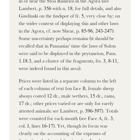
Lambert, p. 356 with n. 18, for full details, and also
Gawlinski on the findspot of fr. 5, very close by; on
the wider context of displaying this and other laws
in the Agora, cf. now Shear, p. 85-96, 243-247).
Some uncertainty perhaps remains (it should be
recalled that in Pausanias’ time the laws of Solon
were said to be displayed in the prytaneion, Paus.
1.18.3, and a cluster of the fragments, frs. 3, 8-11,
were indeed found in this area).
Prices were listed in a separate column to the left
of each column of text (on face B, female sheep
always costed 12 dr., male wethers, 15 dr., rams,
17 dr.; other prices varied or are only for rarely
attested animals: see Lambert, p. 396-397). Totals
were counted for each month (see Face A, fr. 3,
col. I, lines 16-17). Yet, though its focus was
clearly on the accounting of the expenses of
festivals and other celebrations (see Lambert;