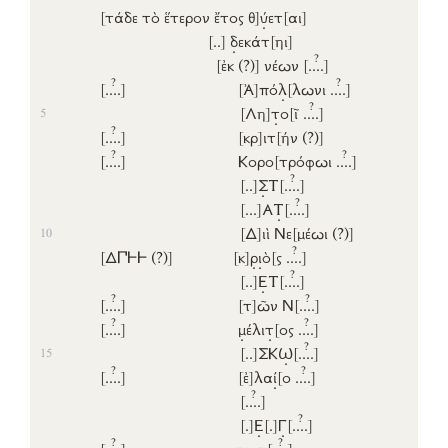
[τάδε
τὸ
ἕτερον
ἔτος
θ]
ύ
ετ
[αι]
[..]
δ
εκάτ
[ηι]
?
[ἐκ (?)]
νέων
[..
..]
?
?
[..
..]
[Ἀ]
πό
λ
[λωνι
..
..]
?
[Λη]
τ
ο
[ῖ
..
..]
5
?
[..
..]
[κρ]
ιτ
[ήν (?)]
?
?
[..
..]
Κορο
[τρόφωι
..
..]
?
[..]
Σ
Τ
[..
..]
?
[...]
Α
Τ
[..
..]
[Δ]
ιὶ
Νε
[μέωι (?)]
10
?
[Δ𐅃𐅂𐅂 (?)]
[κ]
ρ
ι
ὸ
[ς
..
..]
?
[..]
Ε
Τ
[..
..]
?
?
[..
..]
[τ]
ῶν
Ν
[..
..]
?
?
[..
..]
μ
έλι
τ
[ος
..
..]
?
[..]
ΣΚ
Ω
[..
..]
15
?
?
[..
..]
[ἐ]
λα
ί
[ο
..
..]
?
[..
..]
?
[.]
Ε
[.]
Γ
[..
..]
?
?
[..
..]
π
ε
ντ
[..
..]