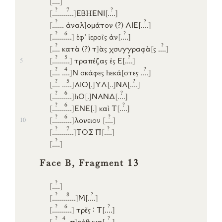
?
7
?
[..
..
....
...]
ΕΒHΕΝΙ
[..
..]
?
?
[..
..
..
ἀναλ]
ομάτον
(?)
ΛΙΕ
[..
..]
?
6
?
[..
..
...
...]
ἐφ’
ἱεροῖς
ἀν
[..
..]
?
?
[..
..
κατὰ (?)
τ]
ὰς
χσυγγραφὰ
[ς
..
..]
?
5
?
[..
..
...
..]
τραπέζας
ἐς
Ε
[..
..]
5
?
4
?
[..
..
..
..]
Ν
σκάφες
hεκά
[στες
..
..]
?
5
?
[..
..
...
..]
ΑΙΟ
[.]
ΥΛ
[..]
ΝΑ
[..
..]
?
6
?
[..
..
...
...]
h
Ο
[.]
ΝΑΝΔ
[..
..]
?
6
?
[..
..
...
...]
ΕΝΕ
[.]
καὶ
Τ
[..
..]
?
6
?
[..
..
...
...]
λονειον
[..
..]
10
?
7
?
[..
..
....
...]
ΤΟΣ
Π
[..
..]
?
[..
..]
Face B, Fragment 13
?
[..
..]
?
8
?
[..
..
....
....]
Μ
[..
..]
?
6
?
[..
..
...
...]
τρε͂ς
∶
Τ
[..
..]
?
4
?
[..
..
..
..
π]
ρόθυμα
[..
..]