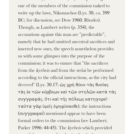
one of the members of the commission tasked to
write up the laws, Nikomachos (Lys. 30, ca. 399
BC; for discussion, see Dow 1960; Rhodes).
Though, as Lambert writes (p. 354), the
accusations against this man are "predictable",
namely that he had omitted ancestral sacrifices and
inserted new ones, the speech nonetheless provides
us with some glimpses into the purpose of the
commission: it was to ensure that "the sacrifices
from the
kyrbeis
and from the stelai be performed
according to the official instructions, as the city had
decreed" (Lys. 30.17: ὡς χρὴ θύειν τὰς θυσίας
τὰς ἐκ τῶν κύρβεων καὶ τῶν στηλῶν κατὰ τὰς
συγγραφάς, ὅτι καὶ τῆς πόλεως κατηγορεῖ·
ταῦτα γὰρ ὑμεῖς ἐψηφίσασθε); the instructions
(συγγραφαί) mentioned appear to have been
formal orders to the commission (see Lambert;
Parker 1996: 44-45). The
kyrbeis
which provided
one of the sources of authority for the laws were