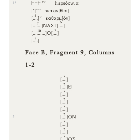
vv
𐅂𐅂𐅂
hιερεόσυνα
15
v
vvv
[
]
hυακιν
[θίσι]
4
v
[..
..]
καθαρ
μ
[όν]
7
?
[....
...]
ΝΑΣΤ
[..
..]
10
?
[.....
.....]
Ο
[..
..]
?
[..
..]
Face B, Fragment 9, Columns
1-2
?
[..
..]
?
[..
..]
Ε
Ι
?
[..
..]
?
[..
..]
?
[..
..]
?
[..
..]
ΟΝ
5
?
[..
..]
?
[..
..]
?
[..
..]
Ο
Σ