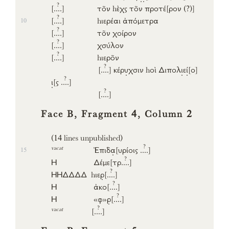
?
[..
..]
το͂ν
hὲχς
το͂ν
προτέ
[ρον (?)]
?
[..
..]
hιερέαι
ἀπόμετρα
10
?
[..
..]
το͂ν
χοίρον
?
[..
..]
χσύλον
?
[..
..]
hιερο͂ν
?
[..
..]
κέρ
υ
χσιν
hοὶ
Διπολ
ι
ε
ί
[ο]
?
ι
[ς
..
..]
?
[..
..]
Face B, Fragment 4, Column 2
(14 lines unpublished)
?
vacat
Ἐπιδ
α
[υρίοις
..
..]
15
?
Η
Δέμε
[τρ
..
..]
?
ΗΗΔΔΔΔ
hιε
ρ
[..
..]
?
Η
ἀκο
[..
..]
?
Η
«φ»
ρ
[..
..]
?
vacat
[..
..]
Face B, Fragment 5