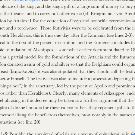
olence of the king, and the king's gift of a large sum of money to buy
re the theatre, and to carry out other works (cf. Bringmann - von Steub
ion by Attalos II for the education of boys and honorific ceremonies and
et and a torch-race. Those festivities were to be celebrated from the 
onth Herakleios: this is thus one day after the Eumenia (see lines 2-3)
ical to the text of the present inscription, and the Eumeneia includes t
ic foundation of Alkesippos, a somewhat earlier document dated to 1
d as a partial model for the foundations of the Attaleia and the Eumeneia
on donated a sum of gold and silver so that the Delphians could organize
 feast (δαμοθοινία); it was also stipulated that they should call the fes
actor himself. The festival was also to include a procession departing fr
shing-floor") in the sanctuary, led by the priest of Apollo and promine
os rather than Herakleios). Clearly, many elements of Alkesippos' e
lel phrasing in this decree may be taken as a further argument that the
les of divine honours for these rulers: rather, they represent gifts to 
memorialising the benefactors themselves, most notably in the names of
amations (see line 20).
 1-5: Possibly, the appointed officials are a group of
epimeletai
, as in
C