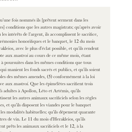
 qu'une fois nommés ils [prêtent serment dans les
] conditions que les autres magistrats; qu'après avoir
 les intérêts de l'argent, ils accomplissent le sacrifice,
érémonies honorifiques et le banquet, le 12 du mois
akleios, avec le plus d'éclat possible, et qu'ils rendent
te aux
mastroi
au cours de ce même mois, étant
s à poursuites dans les mêmes conditions que tous
qui manient les fonds sacrés et publics, et qu'ils soient
bles des mêmes amendes, (5) conformément à la loi
ive aux
mastroi
. Que les épimélètes sacrifient trois
s adultes à Apollon, Léto et Artémis, qu'ils
tissent les autres animaux sacrificiels selon les règles
ies, et qu'ils disposent les viandes pour le banquet
 les modalités habituelles; qu'ils dépensent quarante
res de vin. Le 11 du mois d'Herakleios, qu'ils
ent prêts les animaux sacrificiels et le 12, à la