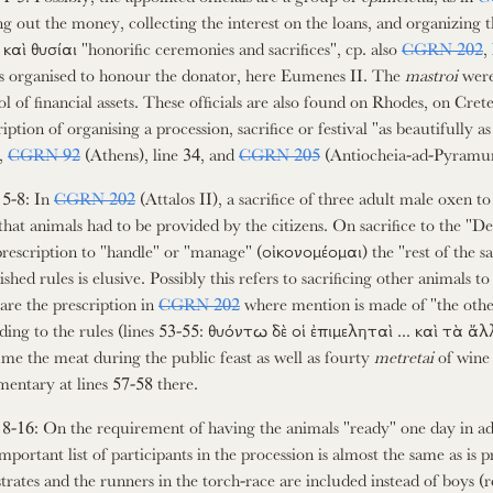
ng out the money, collecting the interest on the loans, and organizing t
 καὶ θυσίαι "honorific ceremonies and sacrifices", cp. also
CGRN 202
,
s organised to honour the donator, here Eumenes II. The
mastroi
were
ol of financial assets. These officials are also found on Rhodes, on Cret
ription of organising a procession, sacrifice or festival "as beautifully 
2,
CGRN 92
(Athens), line 34, and
CGRN 205
(Antiocheia-ad-Pyramum
 5-8: In
CGRN 202
(Attalos II), a sacrifice of three adult male oxen t
 that animals had to be provided by the citizens. On sacrifice to the "D
rescription to "handle" or "manage" (οἰκονομέομαι) the "rest of the sa
lished rules is elusive. Possibly this refers to sacrificing other animals
re the prescription in
CGRN 202
where mention is made of "the other 
ding to the rules (lines 53-55: θυόντω δὲ οἱ ἐπιμεληταὶ ... καὶ τὰ 
me the meat during the public feast as well as fourty
metretai
of wine 
ntary at lines 57-58 there.
 8-16: On the requirement of having the animals "ready" one day in 
mportant list of participants in the procession is almost the same as is 
trates and the runners in the torch-race are included instead of boys (r