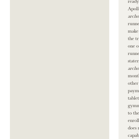
ready
Apoll
archo
runne
make 
the t
one o
runne
state
archo
month
other
payme
table
gymna
to th
enrol
does 
capab