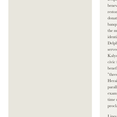
benev
resto
donat
banqu
the m
ident
Delph
serve
Kalyd
civic
benef
"thre
Herai
paral
examp
time 
procl
Lines