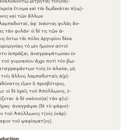
ὰ
ἱερεῖα
ἕτοιμα
καὶ τᾶι
δωδεκάται
π
[ομ]
-
νος
καὶ τῶν
ἄλλων
λαμπαδισταί
,
ἀφ’
ἑκάστας
φυλᾶς
ἄν-
ες
τᾶν
φυλᾶν
·
εἰ
δέ
τις
τῶν
ἁ-
μος
ἔστω
τᾶι
πόλει
ἀργυρίου
δέκα
ἱερομηνίαις
τὸ μὲν
ἥμισον
αὐτοὶ
ντο
ἐκπρᾶξαι
,
ἀναγραψάτωσαν
ἐν
τοῦ
γυμνασίου
ἄχρι
ποτὶ
τὸν
βω-
αταγραψάντων
τοὺς
ἐν
ἁλικίαι
,
μὴ
 τοῖς
ἄλλοις
λαμπαδισταῖς
ἀ
[ρ]
-
ἀδύνατος
εἶμεν
ἢ
πρεσβύτερος
,
τω
· οἱ δὲ
ἱερεῖς
τοῦ
Ἀπόλλωνος
,
ἐ-
ίζεται
· ἁ δὲ
νικέουσ
[α]
τᾶν
φ
[υ]
-
ῆρας
·
ἀναγράψαι
[δὲ
τὸ
ψάφισ]
-
ὸν
τοῦ
Ἀπόλλωνος
τ
[οὺς
ἐνάρ]
-
αφον
τοῦ
ψαφίσματ
[ος]
.
aduction