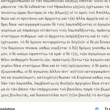
ράκοντα
· τᾶι δὲ
ἑνδεκάται
τοῦ
Ἡρακλείου
μ
[η]
νὸς
ἐχέτωσαν
τ
πευόντω
ὥρας
δευτέρας
ἐκ
τᾶς
ἅλωο
[ς]
οἵ τε
ἱερεῖς
τοῦ
Ἀπόλλω
θεῶν
καὶ οἱ
πρυτάνεις
καὶ
ἄρχοντες
καὶ τ
[ὰ]
ἄλλα
ἀρχεῖα
καὶ οἱ
δρες
δέκα
·
καταγραψάτωσαν
δὲ τοὺς
λαμπαδίξοντας
οἱ
ἁγεμόν
γεμόνων
μὴ
παράσχοι
εὐτάκτους
τοὺς
λαμπαδίξοντας
,
πράκτι
στατήρων
ποθιέρων
· καὶ οἱ
ἄρχοντες
ἐκπρ
[ά]
ξαντες
καὶ
ἐν
ταῖς
ἐχέτωσαν
, τὸ δὲ
ἥμισον
ποτιφερόντω
ἐν
λόγ
[ο]
ν
·
εἰ
δὲ
μὴ
δύναι
τὸν
δαμόσιον
πίνακα
,
καθὼς
νομίζεται
· ὁ δ
[ὲ]
δρόμος
γινέσθω
ἐκ
μόν
, ὁ δὲ
νικέων
ὑφαπτέτω
τὰ
ἱερά
·
εἰ
δέ
τ
[ι]
ς
, τῶν
ἁγεμόνων
κ
θέλοι
πειθαρχεῖν
δυνατὸς
ὤν
,
πράκτιμο
[ς
ἔ]
στω
τῶι
ἁγεμόνι
καὶ
γυρίου
δέκα
στατήρων
ἰδίαι
καὶ
ἐν
ταῖς
ἱερ
[ο]
μηνίαις
·
εἰ
δὲ
φαίη
ἐξομοσάσθω
, οἱ δὲ
ἁγεμόνες
ἄλλον
ἀντ’
αὐ
[τ]
οῦ
καταγραψάν
πεί
κα
πομπεύσωντι
,
κατευχέσ{σ}θωσαν
τὰ
Εὐμένεια
καθὼς
νομ
λᾶν
τὰν
λαμπάδα
,
λαμβανέτω
εἰς
θυσί
[α]
ν
ἀργυρίου
δέκα
στατ
μα
ἐν
τὰν
βάσιν
τὰν
ὑπάρχουσαν
τοῦ
βασιλέος
παρὰ
τὸν
βωμ
χους
βουλευτάς
, καὶ
διαποστεῖλαι
ποτὶ
[τ]
ὸν
βασιλῆ
τὸ
ἀντίγρ
nslation
Tr