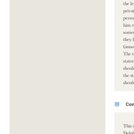
the l
priva
perso
him s
someo
they 
(anno
The t
state
shoul
the s
shoul
Co
This 
Delph