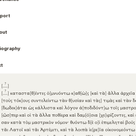
port
out
liography
xt
?
[..
..]
?
[..
..]
καταστα
[θ]
έντες
ὀ
[μνυόντω
κ]
αθ
[ὼ]
ς
[καὶ τὰ]
ἄλλα
ἀρχεῖα
[τοὺς
τόκ]
ους
συντελείντω
τὰν
θ
[υσίαν
καὶ τὰς]
τιμὰς
καὶ τὰν
δ
[δωδεκ]
άται
ὡς
κάλλιστα
καὶ
λόγον
ἀ
[ποδιδόντ]
ω
τοῖς
μαστρο
[ὥσ]
περ
καὶ οἱ τὰ
ἄλλα
ποθίερα
καὶ
δαμ
[ό]
σια
[χε]
ιρίζοντες
, καὶ
σαν
κατὰ
τὸμ
μαστρικὸν
νόμον
·
θυόντω
δ
[ὲ
ο]
ἱ
ἐπιμεληταὶ
βοῦς
τᾶι
Λατοῖ
καὶ τᾶι
Ἀρτέμιτι
, καὶ τὰ
λοιπὰ
ἱε
[ρε]
ῖα
οἰκονομεόντω
καταχρείσθωσαν
ἐν
τὰν
δαμοθοινίαν
κα
[θ]
ὼς
εἴθισται
·
οἴνου
δὲ