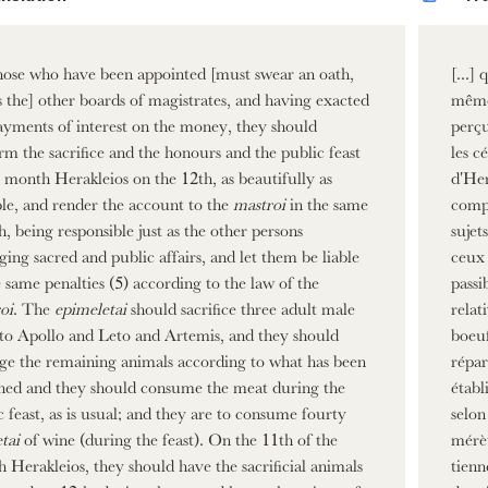
 those who have been appointed [must swear an oath,
[...]
as the] other boards of magistrates, and having exacted
mêmes
ayments of interest on the money, they should
perçu
rm the sacrifice and the honours and the public feast
les c
e month Herakleios on the 12th, as beautifully as
d'Her
ble, and render the account to the
mastroi
in the same
comp
, being responsible just as the other persons
sujet
ing sacred and public affairs, and let them be liable
ceux 
e same penalties (5) according to the law of the
passi
oi
. The
epimeletai
should sacrifice three adult male
relat
to Apollo and Leto and Artemis, and they should
boeuf
e the remaining animals according to what has been
répar
ned and they should consume the meat during the
établ
c feast, as is usual; and they are to consume fourty
selon
tai
of wine (during the feast). On the 11th of the
mérèt
 Herakleios, they should have the sacrificial animals
tienn