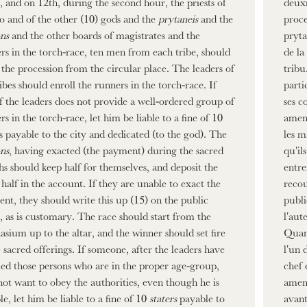
, and on 12th, during the second hour, the priests of
deuxi
o and of the other (10) gods and the
prytaneis
and the
proce
ns
and the other boards of magistrates and the
pryta
rs in the torch-race, ten men from each tribe, should
de la
the procession from the circular place. The leaders of
tribu
ribes should enroll the runners in the torch-race. If
parti
f the leaders does not provide a well-ordered group of
ses c
rs in the torch-race, let him be liable to a fine of 10
amend
rs payable to the city and dedicated (to the god). The
les m
ns
, having exacted (the payment) during the sacred
qu'il
s should keep half for themselves, and deposit the
entre
 half in the account. If they are unable to exact the
recou
nt, they should write this up (15) on the public
publi
t, as is customary. The race should start from the
l'aut
sium up to the altar, and the winner should set fire
Quand
e sacred offerings. If someone, after the leaders have
l'un 
led those persons who are in the proper age-group,
chef 
not want to obey the authorities, even though he is
amend
le, let him be liable to a fine of 10
staters
payable to
avant