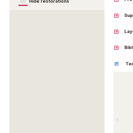
Hide restorations
Sup
Lay
Bib
Te
5