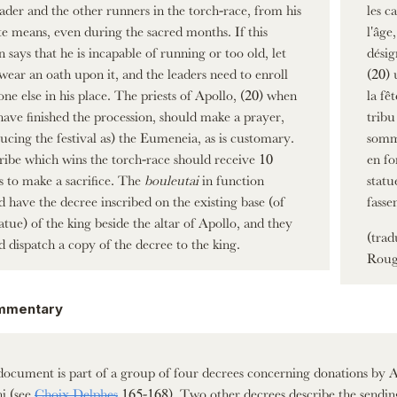
eader and the other runners in the torch-race, from his
les c
te means, even during the sacred months. If this
l'âge
n says that he is incapable of running or too old, let
désig
wear an oath upon it, and the leaders need to enroll
(20) 
ne else in his place. The priests of Apollo, (20) when
la fê
have finished the procession, should make a prayer,
tribu
ucing the festival as) the Eumeneia, as is customary.
somme
ribe which wins the torch-race should receive 10
en fo
rs to make a sacrifice. The
bouleutai
in function
statu
d have the decree inscribed on the existing base (of
fasse
tatue) of the king beside the altar of Apollo, and they
(trad
d dispatch a copy of the decree to the king.
Rou
mmentary
document is part of a group of four decrees concerning donations by At
i (see
Choix Delphes
165-168). Two other decrees describe the sendin