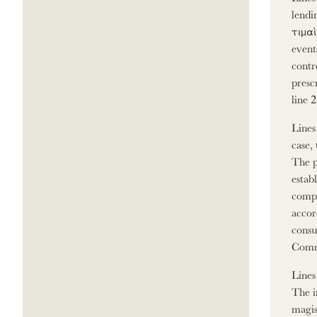
lendi
τιμαὶ
event
contr
presc
line 
Lines
case,
The p
estab
compa
accor
consu
Comme
Lines
The i
magis