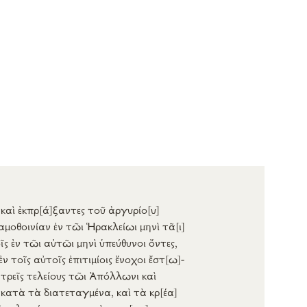
καὶ
ἐκπρ
[ά]
ξαντες
τοῦ
ἀργυρίο
[υ]
αμοθοινίαν
ἐν
τῶι
Ἡρακλείωι
μηνὶ
τᾶ
[ι]
ῖς
ἐν
τῶι
αὐτῶι
μηνὶ
ὑπεύθυνοι
ὄντες
,
ἐν
τοῖς
αὐτοῖς
ἐπιτιμίοις
ἔνοχοι
ἔστ
[ω]
-
τρεῖς
τελείους
τῶι
Ἀπόλλωνι
καὶ
κατὰ
τὰ
διατεταγμένα
, καὶ τὰ
κρ
[έα]
ἀναλισκόντω
μετρητὰς
τεσ
[σα]
-