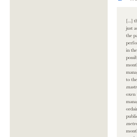
[...]
just 
the p
perfo
in th
possi
month
manag
to th
mastr
oxen 
manag
ordai
publi
metre
month