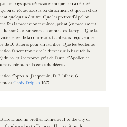
apacités physiques nécessaires ou que l'on a dépassé
, qu'on se récuse sous la foi du serment et que les chefs
nent quelqu'un d'autre. Que les prêtres d'Apollon,
une fois la procession terminée, prient (en proclamant
te du nom) les Eumeneia, comme c'est la règle. Que la
 victorieuse de la course aux flambeaux reçoive une
 de 10 statères pour un sacrifice. Que les bouleutes
nction fassent transcrire le décret sur la base (de la
e) du roi qui se trouve près de l'autel d'Apollon et
nt parvenir au roi la copie du décret.
uction d'après A. Jacquemin, D. Mulliez, G.
gemont
Choix Delphes
167)
talos II and his brother Eumenes II to the city of
g of ambassadors to Eumenes II to petition the