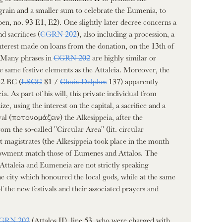
 grain and a smaller sum to celebrate the Eumenia, to
en, no. 93 E1, E2). One slightly later decree concerns a
 sacrifices (
CGRN 202
), also including a procession, a
interest made on loans from the donation, on the 13th of
. Many phrases in
CGRN 202
are highly similar or
he same festive elements as the Attaleia. Moreover, the
82 BC (
LSCG
81 /
Choix Delphes
137) apparently
. As part of his will, this private individual from
, using the interest on the capital, a sacrifice and a
tival (ποτονομάζειν) the Alkesippeia, after the
om the so-called "Circular Area" (lit. circular
nt magistrates (the Alkesippeia took place in the month
ndowment match those of Eumenes and Attalos. The
 Attaleia and Eumeneia are not strictly speaking
the city which honoured the local gods, while at the same
 the new festivals and their associated prayers and
GRN 202
(Attalos II), line 53, who were charged with