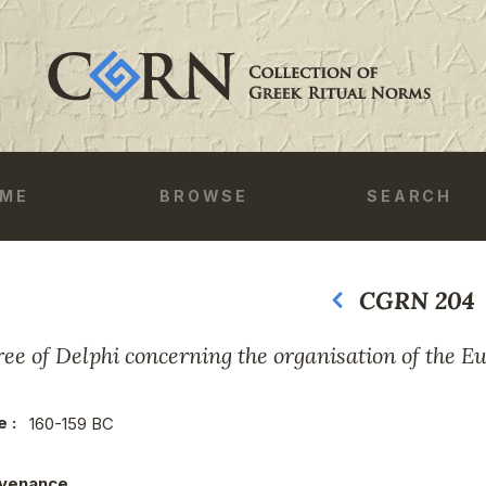
ME
BROWSE
SEARCH
CGRN 204
Previous
Next
ee of Delphi concerning the organisation of the 
e :
160-159 BC
venance