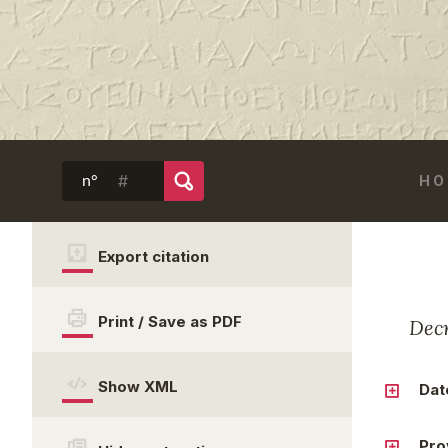
HO
n°
Export citation
Print / Save as PDF
Decr
Show XML
Dat
Pro