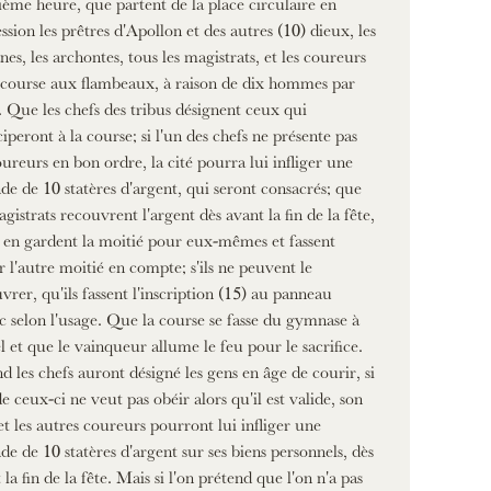
ème heure, que partent de la place circulaire en
ssion les prêtres d'Apollon et des autres (10) dieux, les
nes, les archontes, tous les magistrats, et les coureurs
 course aux flambeaux, à raison de dix hommes par
. Que les chefs des tribus désignent ceux qui
ciperont à la course; si l'un des chefs ne présente pas
oureurs en bon ordre, la cité pourra lui infliger une
e de 10 statères d'argent, qui seront consacrés; que
agistrats recouvrent l'argent dès avant la fin de la fête,
s en gardent la moitié pour eux-mêmes et fassent
r l'autre moitié en compte; s'ils ne peuvent le
vrer, qu'ils fassent l'inscription (15) au panneau
c selon l'usage. Que la course se fasse du gymnase à
el et que le vainqueur allume le feu pour le sacrifice.
 les chefs auront désigné les gens en âge de courir, si
de ceux-ci ne veut pas obéir alors qu'il est valide, son
et les autres coureurs pourront lui infliger une
e de 10 statères d'argent sur ses biens personnels, dès
 la fin de la fête. Mais si l'on prétend que l'on n'a pas