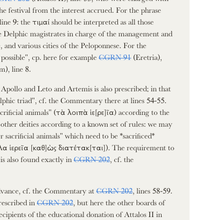
he festival from the interest accrued. For the phrase
 line 9: the τιμαί should be interpreted as all those
 Delphic magistrates in charge of the management and
e, and various cities of the Peloponnese. For the
as possible", cp. here for example
CGRN 91
(Eretria),
), line 8.
o Apollo and Leto and Artemis is also prescribed; in that
elphic triad", cf. the Commentary there at lines 54-55.
crificial animals" (τὰ λοιπὰ ἱε[ρε]ῖα) according to the
 to other deities according to a known set of rules: we may
sacrificial animals" which need to be *sacrificed*
ἄλλα ἱερεῖα [καθ]ὼς διατέτακ[ται]). The requirement to
is also found exactly in
CGRN 202
, cf. the
advance, cf. the Commentary at
CGRN 202
, lines 58-59.
prescribed in
CGRN 202
, but here the other boards of
ecipients of the educational donation of Attalos II in